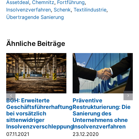
Assetdeal
,
Chemnitz
,
Fortführung
,
Insolvenzverfahren
,
Schenk
,
Textilindustrie
,
Übertragende Sanierung
Ähnliche Beiträge
Präventive
BGH: Erweiterte
Restrukturierung: Die
Geschäftsführerhaftung
Sanierung des
bei vorsätzlich
Unternehmens ohne
sittenwidriger
Insolvenzverfahren
Insolvenzverschleppung
23.12.2020
07.11.2021