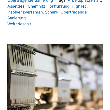
Übertragende Sanierung
|
Tags:
Arbeitsplatzerhalt
,
Assetdeal
,
Chemnitz
,
Fortführung
,
HighTec
,
Insolvenzverfahren
,
Schenk
,
Übertragende
Sanierung
Weiterlesen