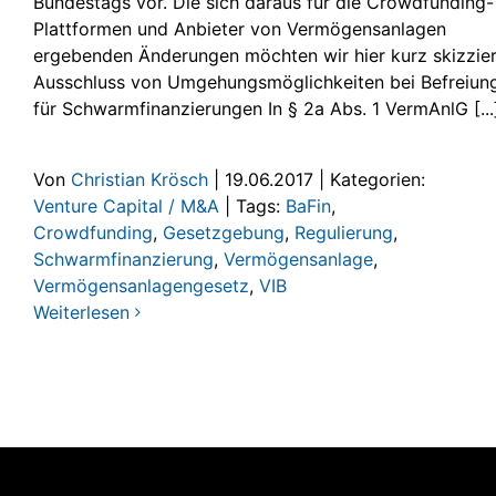
Bundestags vor. Die sich daraus für die Crowdfunding-
Plattformen und Anbieter von Vermögensanlagen
ergebenden Änderungen möchten wir hier kurz skizzier
Ausschluss von Umgehungsmöglichkeiten bei Befreiun
für Schwarmfinanzierungen In § 2a Abs. 1 VermAnlG [...
Von
Christian Krösch
|
19.06.2017
|
Kategorien:
Venture Capital / M&A
|
Tags:
BaFin
,
Crowdfunding
,
Gesetzgebung
,
Regulierung
,
Schwarmfinanzierung
,
Vermögensanlage
,
Vermögensanlagengesetz
,
VIB
Weiterlesen