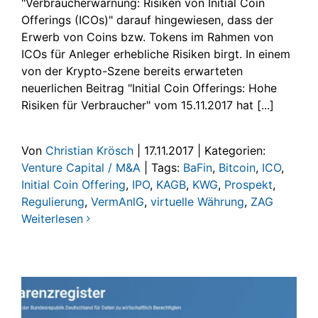
"Verbraucherwarnung: Risiken von Initial Coin
Offerings (ICOs)" darauf hingewiesen, dass der
Erwerb von Coins bzw. Tokens im Rahmen von
ICOs für Anleger erhebliche Risiken birgt. In einem
von der Krypto-Szene bereits erwarteten
neuerlichen Beitrag "Initial Coin Offerings: Hohe
Risiken für Verbraucher" vom 15.11.2017 hat [...]
Von
Christian Krösch
|
17.11.2017
|
Kategorien:
Venture Capital / M&A
|
Tags:
BaFin
,
Bitcoin
,
ICO
,
Initial Coin Offering
,
IPO
,
KAGB
,
KWG
,
Prospekt
,
Regulierung
,
VermAnlG
,
virtuelle Währung
,
ZAG
Weiterlesen