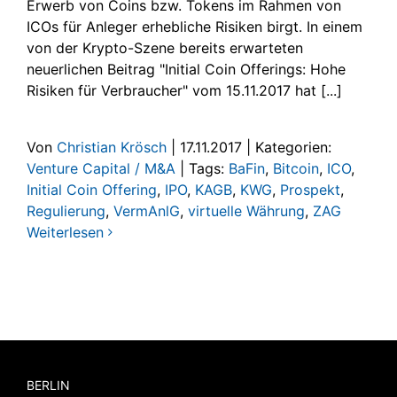
Erwerb von Coins bzw. Tokens im Rahmen von
ICOs für Anleger erhebliche Risiken birgt. In einem
von der Krypto-Szene bereits erwarteten
neuerlichen Beitrag "Initial Coin Offerings: Hohe
Risiken für Verbraucher" vom 15.11.2017 hat [...]
Von
Christian Krösch
|
17.11.2017
|
Kategorien:
Venture Capital / M&A
|
Tags:
BaFin
,
Bitcoin
,
ICO
,
Initial Coin Offering
,
IPO
,
KAGB
,
KWG
,
Prospekt
,
Regulierung
,
VermAnlG
,
virtuelle Währung
,
ZAG
Weiterlesen
BERLIN