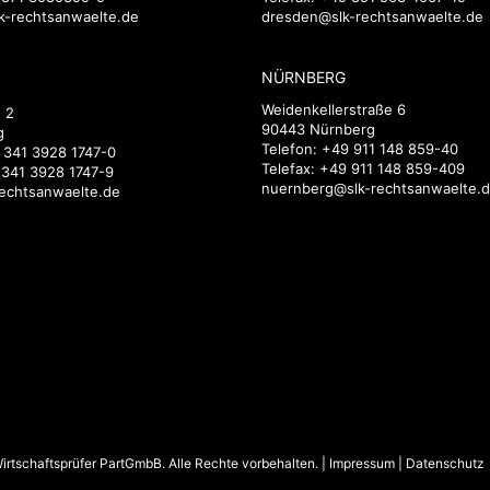
k-rechtsanwaelte.de
dresden@slk-rechtsanwaelte.de
NÜRNBERG
Weidenkellerstraße 6
 2
90443 Nürnberg
g
Telefon:
+49 911 148 859-40
 341 3928 1747-0
Telefax: +49 911 148 859-409
 341 3928 1747-9
nuernberg@slk-rechtsanwaelte.
rechtsanwaelte.de
rtschaftsprüfer PartGmbB. Alle Rechte vorbehalten. |
Impressum
|
Datenschutz