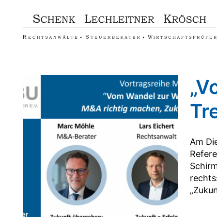
Zum
Inhalt
springen
„V
Tr
Am Die
Refere
Schirm
rechts
„Zukunf