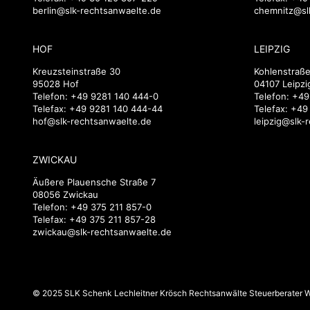
berlin@slk-rechtsanwaelte.de
chemnitz@sl
HOF
LEIPZIG
Kreuzsteinstraße 30
Kohlenstraße
95028 Hof
04107 Leipzi
Telefon:
+49 9281 140 444-0
Telefon:
+49
Telefax: +49 9281 140 444-44
Telefax: +49
hof@slk-rechtsanwaelte.de
leipzig@slk-
ZWICKAU
Äußere Plauensche Straße 7
08056 Zwickau
Telefon:
+49 375 211 857-0
Telefax: +49 375 211 857-28
zwickau@slk-rechtsanwaelte.de
© 2025 SLK Schenk Lechleitner Krösch Rechtsanwälte Steuerberater Wi