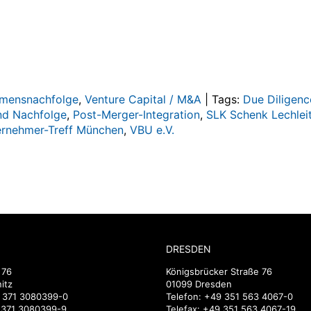
mensnachfolge
,
Venture Capital / M&A
|
Tags:
Due Diligenc
nd Nachfolge
,
Post-Merger-Integration
,
SLK Schenk Lechlei
rnehmer-Treff München
,
VBU e.V.
DRESDEN
 76
Königsbrücker Straße 76
itz
01099 Dresden
 371 3080399-0
Telefon:
+49 351 563 4067-0
9 371 3080399-9
Telefax: +49 351 563 4067-19