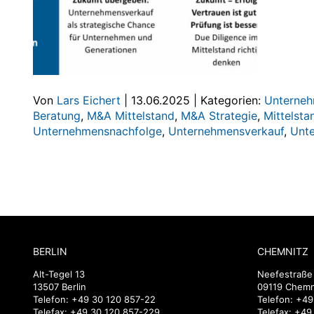
Von
Lars Eichert
|
13.06.2025
|
Kategorien:
Unterneh
Beratung
,
M&A Mittelstand
,
M&A Strategie
,
Mittelsta
Unternehmensnachfolge
,
Unternehmensverkauf
,
Unte
BERLIN
CHEMNITZ
Alt-Tegel 13
Neefestraße
13507 Berlin
09119 Chemn
Telefon:
+49 30 120 857-22
Telefon:
+49
Telefax: +49 30 120 857-229
Telefax: +4