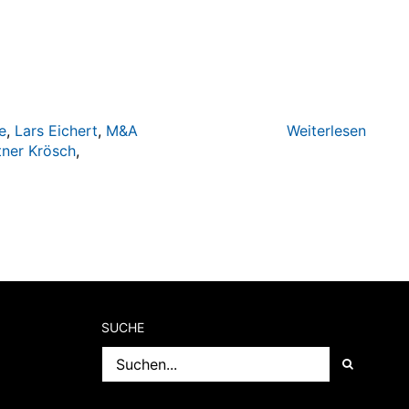
e
,
Lars Eichert
,
M&A
Weiterlesen
tner Krösch
,
SUCHE
Suche
nach: