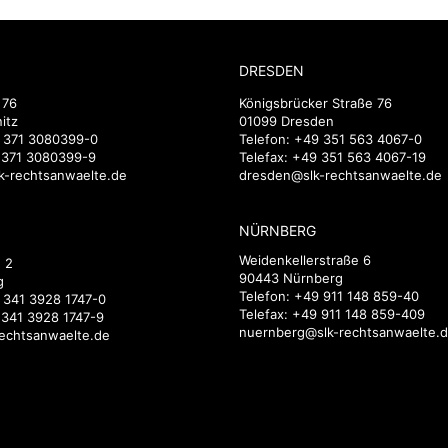
DRESDEN
 76
Königsbrücker Straße 76
itz
01099 Dresden
 371 3080399-0
Telefon:
+49 351 563 4067-0
9 371 3080399-9
Telefax: +49 351 563 4067-19
k-rechtsanwaelte.de
dresden@slk-rechtsanwaelte.de
NÜRNBERG
Weidenkellerstraße 6
 2
90443 Nürnberg
g
Telefon:
+49 911 148 859-40
 341 3928 1747-0
Telefax: +49 911 148 859-409
 341 3928 1747-9
nuernberg@slk-rechtsanwaelte.
rechtsanwaelte.de