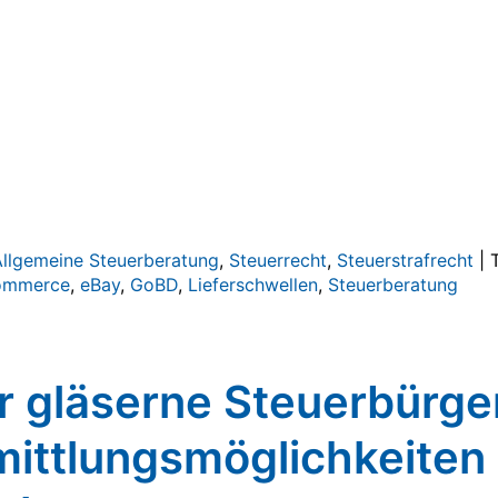
Allgemeine Steuerberatung
,
Steuerrecht
,
Steuerstrafrecht
|
ommerce
,
eBay
,
GoBD
,
Lieferschwellen
,
Steuerberatung
r gläserne Steuerbürge
mittlungsmöglichkeiten