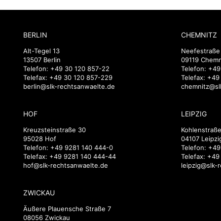
BERLIN
CHEMNITZ
Alt-Tegel 13
Neefestraße
13507 Berlin
09119 Chemn
Telefon:
+49 30 120 857-22
Telefon:
+49
Telefax: +49 30 120 857-229
Telefax: +4
berlin@slk-rechtsanwaelte.de
chemnitz@sl
HOF
LEIPZIG
Kreuzsteinstraße 30
Kohlenstraße
95028 Hof
04107 Leipzi
Telefon:
+49 9281 140 444-0
Telefon:
+49
Telefax: +49 9281 140 444-44
Telefax: +49
hof@slk-rechtsanwaelte.de
leipzig@slk-
ZWICKAU
Äußere Plauensche Straße 7
08056 Zwickau