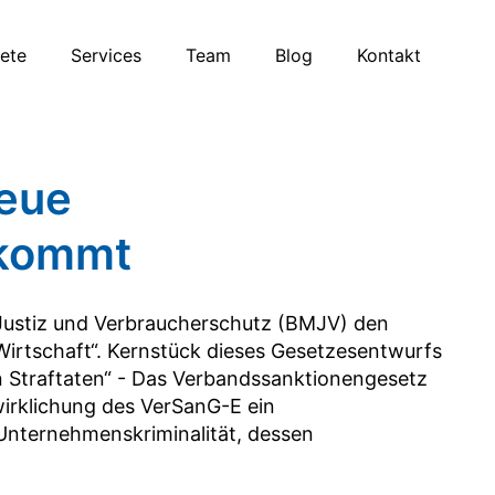
iete
Services
Team
Blog
Kontakt
neue
 kommt
 Justiz und Verbraucherschutz (BMJV) den
 Wirtschaft“. Kernstück dieses Gesetzesentwurfs
 Straftaten“ - Das Verbandssanktionengesetz
wirklichung des VerSanG-E ein
nternehmenskriminalität, dessen