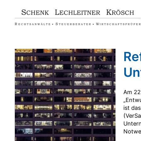
Zum
Inhalt
springen
Re
Un
Am 22.
„Entwu
ist da
(VerSa
Untern
Notwen