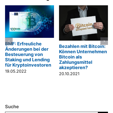
One-Stop-Shop
Einführung der
(OSS):
steuerlichen
Erleichterungen für
Meldepflicht durch
Online-Händler durch
Plattformbetreiber im
Änderungen der EU-
Internet –
Mehrwertsteuervorschriften
Handlungsbedarf für
Anbieter?
05.08.2021
20.01.2023