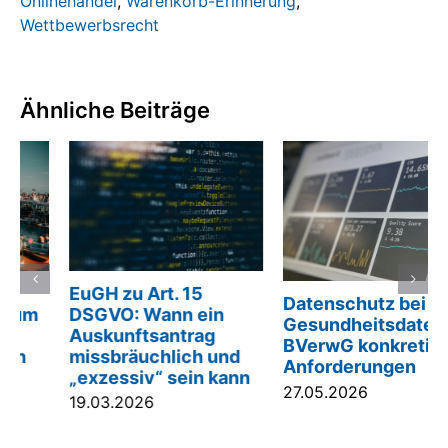
Onlinehandel
,
Warenkorb-Erinnerung
,
Wettbewerbsrecht
Ähnliche Beiträge
EuGH zu Art. 15
Datenschutz bei
DSGVO: Wann ein
Gesundheitsdaten:
Auskunftsantrag
BVerwG konkretisiert
missbräuchlich und
Anforderungen
„exzessiv“ sein kann
27.05.2026
19.03.2026