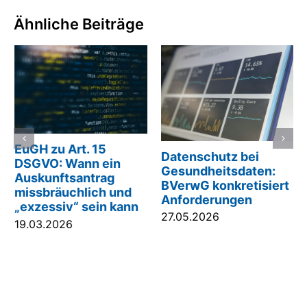
Ähnliche Beiträge
EuGH zu Art. 15
Datenschutz bei
DSGVO: Wann ein
Gesundheitsdaten:
Auskunftsantrag
BVerwG konkretisiert
missbräuchlich und
Anforderungen
„exzessiv“ sein kann
27.05.2026
19.03.2026