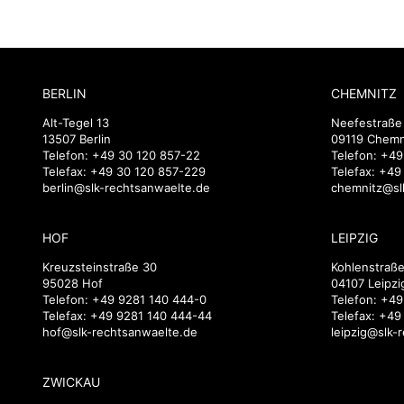
BERLIN
CHEMNITZ
Alt-Tegel 13
Neefestraße
13507 Berlin
09119 Chemn
Telefon:
+49 30 120 857-22
Telefon:
+49
Telefax: +49 30 120 857-229
Telefax: +4
berlin@slk-rechtsanwaelte.de
chemnitz@sl
HOF
LEIPZIG
Kreuzsteinstraße 30
Kohlenstraße
95028 Hof
04107 Leipzi
Telefon:
+49 9281 140 444-0
Telefon:
+49
Telefax: +49 9281 140 444-44
Telefax: +49
hof@slk-rechtsanwaelte.de
leipzig@slk-
ZWICKAU