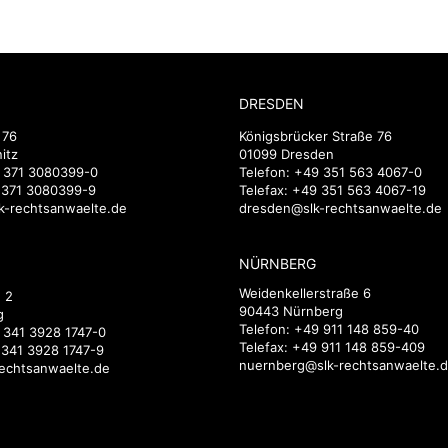
DRESDEN
 76
Königsbrücker Straße 76
itz
01099 Dresden
 371 3080399-0
Telefon:
+49 351 563 4067-0
9 371 3080399-9
Telefax: +49 351 563 4067-19
k-rechtsanwaelte.de
dresden@slk-rechtsanwaelte.de
NÜRNBERG
Weidenkellerstraße 6
 2
90443 Nürnberg
g
Telefon:
+49 911 148 859-40
 341 3928 1747-0
Telefax: +49 911 148 859-409
 341 3928 1747-9
nuernberg@slk-rechtsanwaelte.
rechtsanwaelte.de