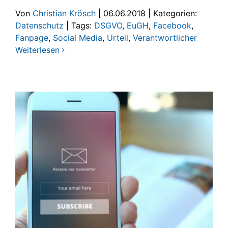
Von
Christian Krösch
|
06.06.2018
|
Kategorien:
Datenschutz
|
Tags:
DSGVO
,
EuGH
,
Facebook
,
Fanpage
,
Social Media
,
Urteil
,
Verantwortlicher
Weiterlesen