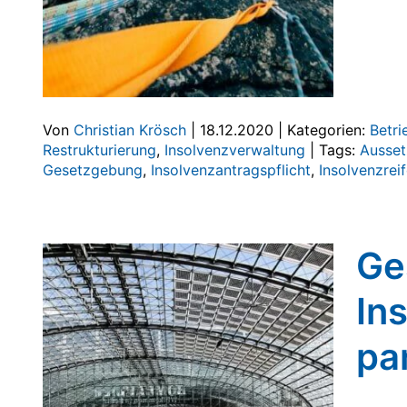
Von
Christian Krösch
|
18.12.2020
|
Kategorien:
Betri
Restrukturierung
,
Insolvenzverwaltung
|
Tags:
Ausse
Gesetzgebung
,
Insolvenzantragspflicht
,
Insolvenzrei
Ge
In
pa