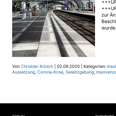
+++UPD
+++UPD
zur Än
Beschl
wurde 
Von
Christian Krösch
|
02.09.2020
|
Kategorien:
Inso
Aussetzung
,
Corona-Krise
,
Gesetzgebung
,
Insolvenz