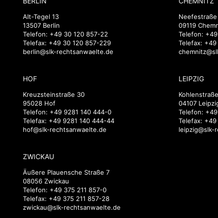
BERLIN
CHEMNITZ
Alt-Tegel 13
Neefestraße
13507 Berlin
09119 Chemn
Telefon:
+49 30 120 857-22
Telefon:
+49
Telefax: +49 30 120 857-229
Telefax: +4
berlin@slk-rechtsanwaelte.de
chemnitz@sl
HOF
LEIPZIG
Kreuzsteinstraße 30
Kohlenstraße
95028 Hof
04107 Leipzi
Telefon:
+49 9281 140 444-0
Telefon:
+49
Telefax: +49 9281 140 444-44
Telefax: +49
hof@slk-rechtsanwaelte.de
leipzig@slk-
ZWICKAU
Äußere Plauensche Straße 7
08056 Zwickau
Telefon:
+49 375 211 857-0
Telefax: +49 375 211 857-28
zwickau@slk-rechtsanwaelte.de