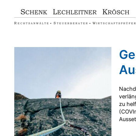
Zum
Inhalt
springen
Ge
Au
Nachde
verlän
zu hel
(COVIn
Ausset