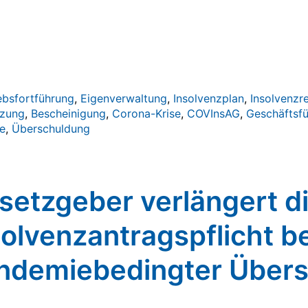
ebsfortführung
,
Eigenverwaltung
,
Insolvenzplan
,
Insolvenzre
tzung
,
Bescheinigung
,
Corona-Krise
,
COVInsAG
,
Geschäftsfü
fe
,
Überschuldung
setzgeber verlängert d
solvenzantragspflicht be
ndemiebedingter Über