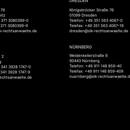
DRESDEN
 76
Königsbrücker Straße 76
itz
01099 Dresden
 371 3080399-0
Telefon:
+49 351 563 4067-0
9 371 3080399-9
Telefax: +49 351 563 4067-19
k-rechtsanwaelte.de
dresden@slk-rechtsanwaelte.de
NÜRNBERG
Weidenkellerstraße 6
 2
90443 Nürnberg
g
Telefon:
+49 911 148 859-40
 341 3928 1747-0
Telefax: +49 911 148 859-409
 341 3928 1747-9
nuernberg@slk-rechtsanwaelte.
rechtsanwaelte.de