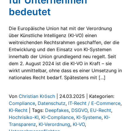
für Unternehmen
bedeutet
Die Europäische Union hat mit der Verordnung
über Künstliche Intelligenz (KI-VO) einen
weitreichenden Rechtsrahmen geschaffen, der die
Entwicklung und den Einsatz von KI-Systemen
innerhalb der Union grundlegend neu regelt. Seit
dem 2. August 2024 ist die KI-VO in Kraft – sie
wirkt unmittelbar, ohne dass es einer Umsetzung in
nationales Recht bedarf. Spätestens mit [...]
Von
Christian Krösch
|
24.03.2025
|
Kategorien:
Compliance
,
Datenschutz
,
IT-Recht / E-Commerce
,
KI-Recht
|
Tags:
Deepfakes
,
DSGVO
,
EU-Recht
,
Hochrisiko-KI
,
KI-Compliance
,
KI-Systeme
,
KI-
Transparenz
,
KI-Verordnung
,
KI-VO
,