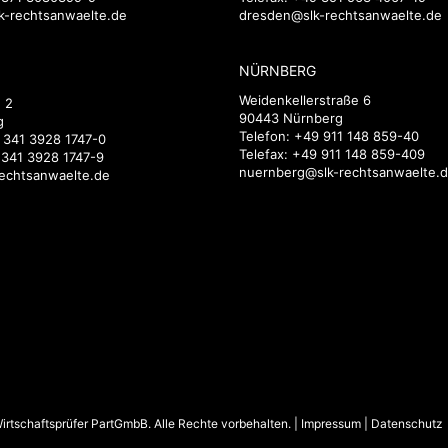
k-rechtsanwaelte.de
dresden@slk-rechtsanwaelte.de
NÜRNBERG
Weidenkellerstraße 6
 2
90443 Nürnberg
g
Telefon:
+49 911 148 859-40
 341 3928 1747-0
Telefax: +49 911 148 859-409
 341 3928 1747-9
nuernberg@slk-rechtsanwaelte.
rechtsanwaelte.de
rtschaftsprüfer PartGmbB. Alle Rechte vorbehalten. |
Impressum
|
Datenschutz