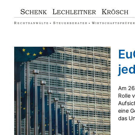
Zum
Inhalt
springen
Eu
je
Am 26.
Rolle 
Aufsic
eine G
das Un