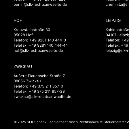
berlin@slk-rechtsanwaelte.de
chemnitz@sl
HOF
LEIPZIG
Kreuzsteinstraße 30
Kohlenstraße
95028 Hof
04107 Leipzi
Telefon:
+49 9281 140 444-0
Telefon:
+49
Telefax: +49 9281 140 444-44
Telefax: +49
hof@slk-rechtsanwaelte.de
leipzig@slk-
ZWICKAU
Äußere Plauensche Straße 7
08056 Zwickau
Telefon:
+49 375 211 857-0
Telefax: +49 375 211 857-28
zwickau@slk-rechtsanwaelte.de
© 2025 SLK Schenk Lechleitner Krösch Rechtsanwälte Steuerberater Wi