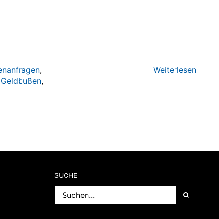
enanfragen
,
Weiterlesen
,
Geldbußen
,
SUCHE
Suche
nach: