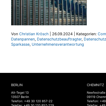
Von
Christian Krösch
|
26.09.2024
|
Kategorien:
Com
Datenpannen
,
Datenschutzbeauftragter
,
Datenschut
Sparkasse
,
Unternehmensverantwortung
BERLIN
CHEMNITZ
Alt-Tegel 13
Neefestraße
13507 Berlin
09119 Chemn
Telefon:
+49 30 120 857-22
Telefon:
+49
Telefax: +49 30 120 857-229
Telefax: +4