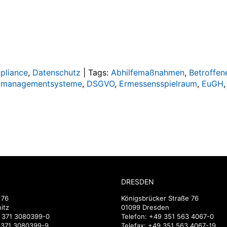
pliance
,
Datenschutz
|
Tags:
Abhilfemaßnahmen
,
Betroffen
zmanagementsysteme
,
DSGVO
,
Ermessensspielraum
,
EuGH
DRESDEN
 76
Königsbrücker Straße 76
itz
01099 Dresden
 371 3080399-0
Telefon:
+49 351 563 4067-0
9 371 3080399-9
Telefax: +49 351 563 4067-19