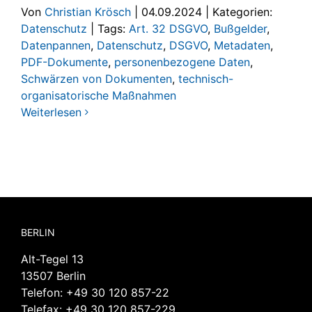
Von
Christian Krösch
|
04.09.2024
|
Kategorien:
Datenschutz
|
Tags:
Art. 32 DSGVO
,
Bußgelder
,
Datenpannen
,
Datenschutz
,
DSGVO
,
Metadaten
,
PDF-Dokumente
,
personenbezogene Daten
,
Schwärzen von Dokumenten
,
technisch-
organisatorische Maßnahmen
Weiterlesen
BERLIN
Alt-Tegel 13
13507 Berlin
Telefon:
+49 30 120 857-22
Telefax: +49 30 120 857-229