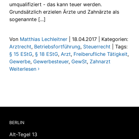
umqualifiziert - das kann teuer werden.
Grundsätzlich erzielen Ärzte und Zahnärzte als
sogenannte [...]
Von
Matthias Lechleitner
|
18.04.2017
|
Kategorien:
Arztrecht
,
Betriebsfortführung
,
Steuerrecht
|
Tags:
§ 15 EStG
,
§ 18 EStG
,
Arzt
,
Freiberufliche Tätigkeit
,
Gewerbe
,
Gewerbesteuer
,
GewSt
,
Zahnarzt
Weiterlesen
BERLIN
Alt-Tegel 13