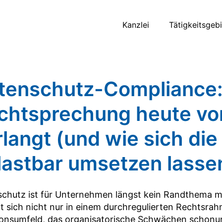
Kanzlei
Tätigkeitsgeb
tenschutz-Compliance:
chtsprechung heute v
rlangt (und wie sich di
lastbar umsetzen lasse
chutz ist für Unternehmen längst kein Randthema m
 sich nicht nur in einem durchregulierten Rechtsra
onsumfeld, das organisatorische Schwächen schonun