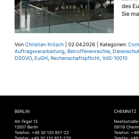
des Eu
Sie ma
Von
Christian Krösch
|
02.04.2026
|
Kategorien:
Com
Auftragsverarbeitung
,
Betroffenenrechte
,
Datenschu
DSGVO
,
EuGH
,
Rechenschaftspflicht
,
VdS-10010
BERLIN
CHEMNITZ
Alt-Tegel 13
Neefestraße
13507 Berlin
09119 Chemn
Telefon:
+49 30 120 857-22
Telefon:
+49
Telefax: +49 30 120 857-229
Telefax: +4