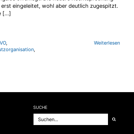
rst eingeleitet, wohl aber deutlich zugespitzt.
[...]
GVO
,
Weiterlesen
tzorganisation
,
SUCHE
Suche
nach: