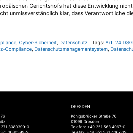
ropäischen Gerichtshofs hat diese Entwicklung nicht e
cht unmissverständlich klar, dass Verantwortliche die 
pliance
,
Cyber-Sicherheit
,
Datenschutz
|
Tags:
Art. 24 DS
tz-Compliance
,
Datenschutzmanagementsystem
,
Datenschu
DRESDEN
 76
Königsbrücker Straße 76
itz
01099 Dresden
 371 3080399-0
Telefon:
+49 351 563 4067-0
9 371 3080399-9
Telefax: +49 351 563 4067-19