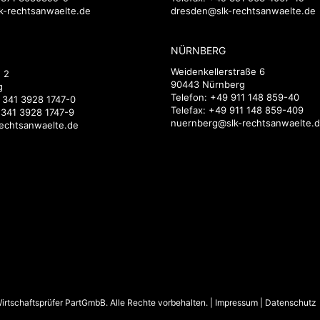
k-rechtsanwaelte.de
dresden@slk-rechtsanwaelte.de
NÜRNBERG
Weidenkellerstraße 6
 2
90443 Nürnberg
g
Telefon:
+49 911 148 859-40
 341 3928 1747-0
Telefax: +49 911 148 859-409
 341 3928 1747-9
nuernberg@slk-rechtsanwaelte.
rechtsanwaelte.de
rtschaftsprüfer PartGmbB. Alle Rechte vorbehalten. |
Impressum
|
Datenschutz