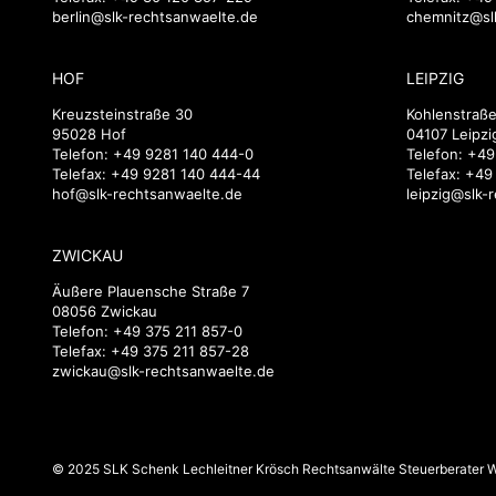
berlin@slk-rechtsanwaelte.de
chemnitz@sl
HOF
LEIPZIG
Kreuzsteinstraße 30
Kohlenstraße
95028 Hof
04107 Leipzi
Telefon:
+49 9281 140 444-0
Telefon:
+49
Telefax: +49 9281 140 444-44
Telefax: +49
hof@slk-rechtsanwaelte.de
leipzig@slk-
ZWICKAU
Äußere Plauensche Straße 7
08056 Zwickau
Telefon:
+49 375 211 857-0
Telefax: +49 375 211 857-28
zwickau@slk-rechtsanwaelte.de
© 2025 SLK Schenk Lechleitner Krösch Rechtsanwälte Steuerberater Wi