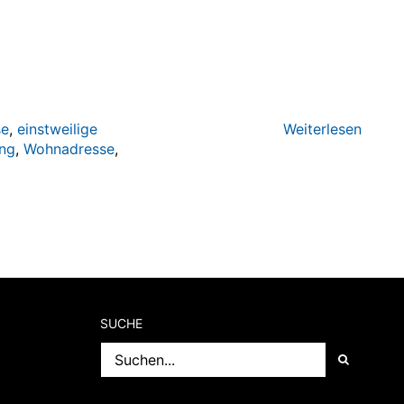
se
,
einstweilige
Weiterlesen
ung
,
Wohnadresse
,
SUCHE
Suche
nach: