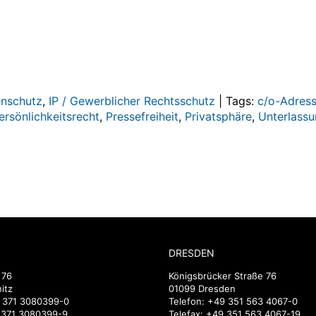
nschutz
,
IP / Gewerblicher Rechtsschutz
|
Tags:
c/o-Adres
ersönlichkeitsrecht
,
Pressefreiheit
,
Privatsphäre
,
Unterlass
DRESDEN
 76
Königsbrücker Straße 76
itz
01099 Dresden
 371 3080399-0
Telefon:
+49 351 563 4067-0
9 371 3080399-9
Telefax: +49 351 563 4067-19