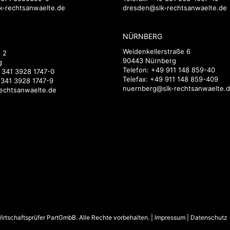
k-rechtsanwaelte.de
dresden@slk-rechtsanwaelte.de
NÜRNBERG
Weidenkellerstraße 6
 2
90443 Nürnberg
g
Telefon:
+49 911 148 859-40
 341 3928 1747-0
Telefax: +49 911 148 859-409
 341 3928 1747-9
nuernberg@slk-rechtsanwaelte.
rechtsanwaelte.de
rtschaftsprüfer PartGmbB. Alle Rechte vorbehalten. |
Impressum
|
Datenschutz