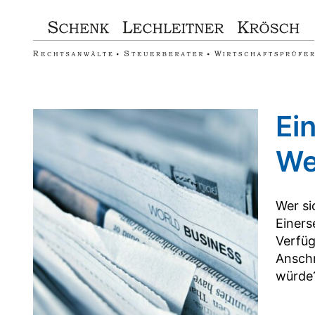
Zum
Inhalt
springen
Ei
We
Wer si
Einers
Verfüg
Anschr
würde? 