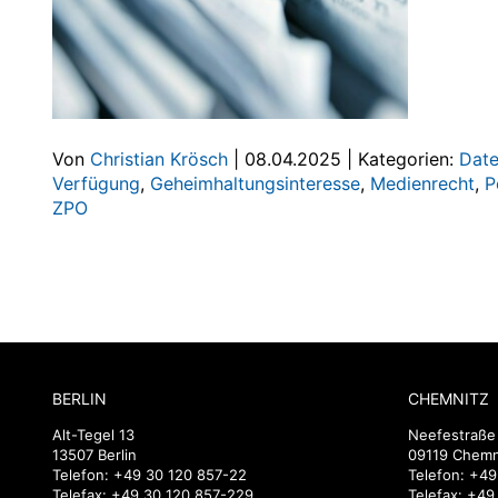
Von
Christian Krösch
|
08.04.2025
|
Kategorien:
Date
Verfügung
,
Geheimhaltungsinteresse
,
Medienrecht
,
P
ZPO
BERLIN
CHEMNITZ
Alt-Tegel 13
Neefestraße
13507 Berlin
09119 Chemn
Telefon:
+49 30 120 857-22
Telefon:
+49
Telefax: +49 30 120 857-229
Telefax: +4