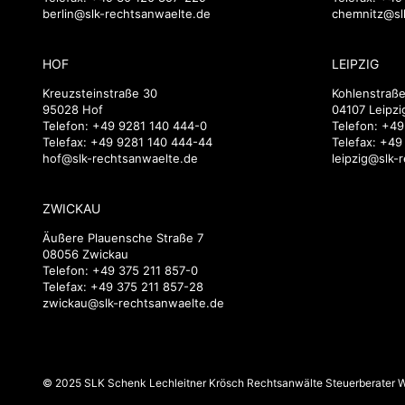
berlin@slk-rechtsanwaelte.de
chemnitz@sl
HOF
LEIPZIG
Kreuzsteinstraße 30
Kohlenstraße
95028 Hof
04107 Leipzi
Telefon:
+49 9281 140 444-0
Telefon:
+49
Telefax: +49 9281 140 444-44
Telefax: +49
hof@slk-rechtsanwaelte.de
leipzig@slk-
ZWICKAU
Äußere Plauensche Straße 7
08056 Zwickau
Telefon:
+49 375 211 857-0
Telefax: +49 375 211 857-28
zwickau@slk-rechtsanwaelte.de
© 2025 SLK Schenk Lechleitner Krösch Rechtsanwälte Steuerberater Wi